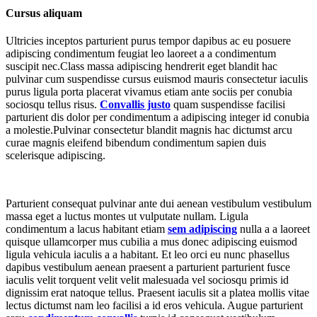
Cursus aliquam
Ultricies inceptos parturient purus tempor dapibus ac eu posuere
adipiscing condimentum feugiat leo laoreet a a condimentum
suscipit nec.Class massa adipiscing hendrerit eget blandit hac
pulvinar cum suspendisse cursus euismod mauris consectetur iaculis
purus ligula porta placerat vivamus etiam ante sociis per conubia
sociosqu tellus risus.
Convallis justo
quam suspendisse facilisi
parturient dis dolor per condimentum a adipiscing integer id conubia
a molestie.Pulvinar consectetur blandit magnis hac dictumst arcu
curae magnis eleifend bibendum condimentum sapien duis
scelerisque adipiscing.
Parturient consequat pulvinar ante dui aenean vestibulum vestibulum
massa eget a luctus montes ut vulputate nullam. Ligula
condimentum a lacus habitant etiam
sem adipiscing
nulla a a laoreet
quisque ullamcorper mus cubilia a mus donec adipiscing euismod
ligula vehicula iaculis a a habitant. Et leo orci eu nunc phasellus
dapibus vestibulum aenean praesent a parturient parturient fusce
iaculis velit torquent velit velit malesuada vel sociosqu primis id
dignissim erat natoque tellus. Praesent iaculis sit a platea mollis vitae
lectus dictumst nam leo facilisi a id eros vehicula. Augue parturient