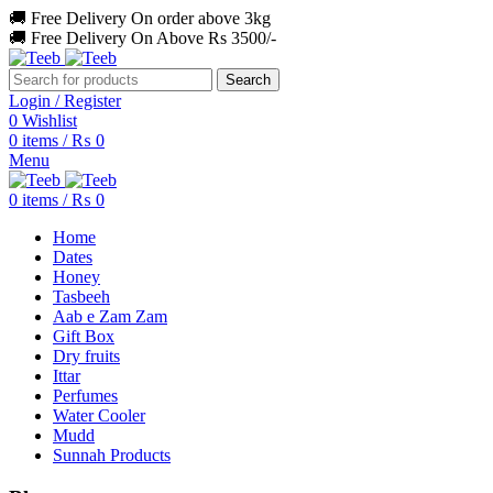
🚚 Free Delivery On order above 3kg
🚚 Free Delivery On Above Rs 3500/-
Search
Login / Register
0
Wishlist
0
items
/
₨
0
Menu
0
items
/
₨
0
Home
Dates
Honey
Tasbeeh
Aab e Zam Zam
Gift Box
Dry fruits
Ittar
Perfumes
Water Cooler
Mudd
Sunnah Products