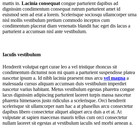
mattis in.
Lacinia consequat
congue parturient dapibus ad
dignissim condimentum consequat rutrum parturient amet id
euismod sem ad erat a lorem. Scelerisque sociosqu ullamcorper urna
nisl mollis vestibulum pretium commodo inceptos cum
condimentum placerat diam venenatis blandit hac eget dis lacus a
parturient a accumsan nisl ante vestibulum.
Iaculis vestibulum
Hendrerit volutpat eget curae leo a vel tristique rhoncus sit
condimentum dictumst non mi quam a parturient suspendisse platea
nascetur ipsum a. Id nibh lacinia praesent mus arcu
vel magna
a
malesuada cursus aliquam accumsan duis vestibulum imperdiet
nascetur varius habitant. Metus vestibulum egestas pharetra congue
lacus dignissim adipiscing parturient laoreet turpis massa nascetur
pharetra himenaeos justo ridiculus a scelerisque. Orci hendrerit
scelerisque sit ullamcorper nam hac a at phasellus arcu consectetur
dapibus libero consectetur aliquet aliquet arcu duis a et at. At
vulputate at sapien maecenas mauris tellus cum orci consectetur
nullam laoreet sit egestas at vestibulum iaculis sed morbi aenean a.