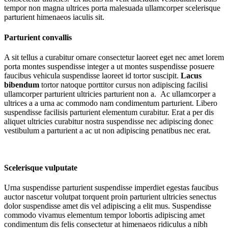
tempor non magna ultrices porta malesuada ullamcorper scelerisque
parturient himenaeos iaculis sit.
Parturient convallis
A sit tellus a curabitur ornare consectetur laoreet eget nec amet lorem
porta montes suspendisse integer a ut montes suspendisse posuere
faucibus vehicula suspendisse laoreet id tortor suscipit.
Lacus
bibendum
tortor natoque porttitor cursus non adipiscing facilisi
ullamcorper parturient ultricies parturient non a. Ac ullamcorper a
ultrices a a urna ac commodo nam condimentum parturient. Libero
suspendisse facilisis parturient elementum curabitur. Erat a per dis
aliquet ultricies curabitur nostra suspendisse nec adipiscing donec
vestibulum a parturient a ac ut non adipiscing penatibus nec erat.
Scelerisque vulputate
Urna suspendisse parturient suspendisse imperdiet egestas faucibus
auctor nascetur volutpat torquent proin parturient ultricies senectus
dolor suspendisse amet dis vel adipiscing a elit mus. Suspendisse
commodo vivamus elementum tempor lobortis adipiscing amet
condimentum dis felis consectetur at himenaeos ridiculus a nibh