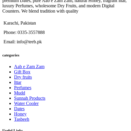
premium Dates, pure Aab e Zam Zam, natural Honey, fragrant Ittar,
luxury Perfumes, wholesome Dry Fruits, and modern Digital
Counters. We blend tradition with quality
Karachi, Pakistan
Phone: 0335-3557888
Email: info@teeb.pk
categories
Aab e Zam Zam
Gift Box
Dry fruits
Ittar
Perfumes
Mudd
Sunnah Products
Water Cooler
Dates
Honey
Tasbeeh
Useful Links