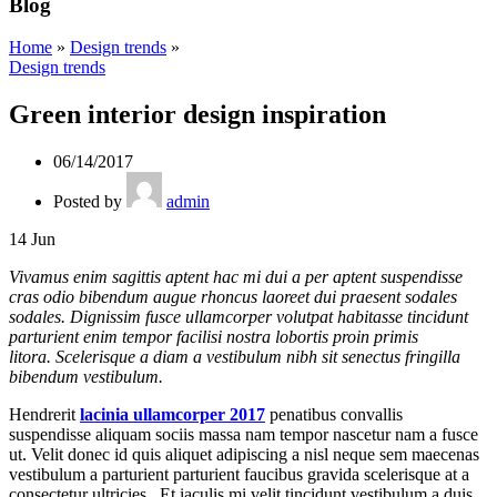
Blog
Home
»
Design trends
»
Design trends
Green interior design inspiration
06/14/2017
Posted by
admin
14
Jun
Vivamus enim sagittis aptent hac mi dui a per aptent suspendisse
cras odio bibendum augue rhoncus laoreet dui praesent sodales
sodales. Dignissim fusce ullamcorper volutpat habitasse tincidunt
parturient enim tempor facilisi nostra lobortis proin primis
litora. Scelerisque a diam a vestibulum nibh sit senectus fringilla
bibendum vestibulum.
Hendrerit
lacinia ullamcorper 2017
penatibus convallis
suspendisse aliquam sociis massa nam tempor nascetur nam a fusce
ut. Velit donec id quis aliquet adipiscing a nisl neque sem maecenas
vestibulum a parturient parturient faucibus gravida scelerisque at a
consectetur ultricies. Et iaculis mi velit tincidunt vestibulum a duis